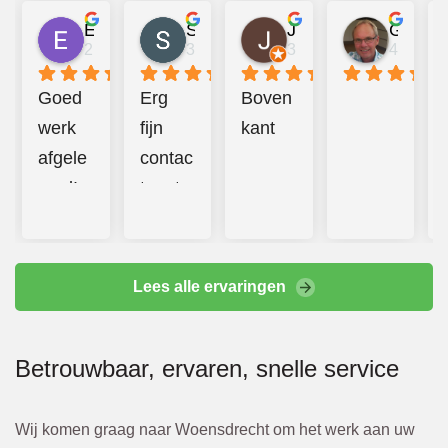
Emma Mulder
Sander Jongerius
Juan Taberner van der Kleij
Gerard van Halderen
2 jaar geleden
3 jaar geleden
3 jaar geleden
4 jaar g
Goed 
Erg 
Boven
werk 
fijn 
kant
afgele
contac
verd! 
t met 
Prettig 
Bbeco
contac
. 
t en 
Hebbe
Lees alle ervaringen
additio
n goed 
nele 
en 
Betrouwbaar, ervaren, snelle service
kosten 
hard 
werde
doorg
n altijd 
ewerkt
Wij komen graag naar Woensdrecht om het werk aan uw