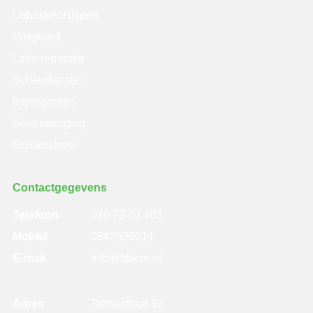
Uithakken/slijpen
Voegwerk
Latei-reparatie
Scheurherstel
Impregneren
Gevelreiniging
Schoorsteen
Contactgegevens
Telefoon
010 73 70 483
Mobiel
0642529014
E-mail
info@bbeco.nl
Adres
Talmastraat 92