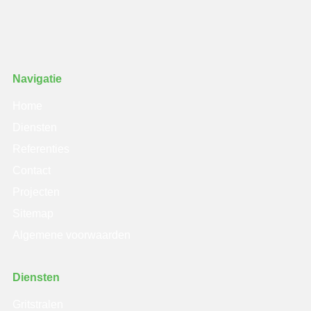
Navigatie
Home
Diensten
Referenties
Contact
Projecten
Sitemap
Algemene voorwaarden
Diensten
Gritstralen