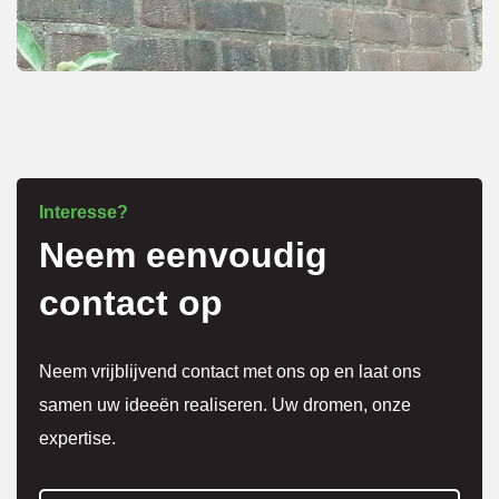
netjes 
overle
g over 
meer 
kosten
.
Interesse?
Neem eenvoudig
Het 
werk 
contact op
is 
super 
Neem vrijblijvend contact met ons op en laat ons
netjes 
samen uw ideeën realiseren. Uw dromen, onze
gedaa
expertise.
n en 
alles 