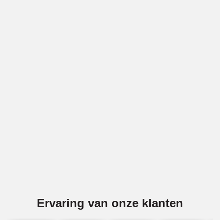
Vakwerk voor gevels in Woensdrecht
BBECO Geveltechniek is specialist in alle soorten
gevelwerk in Woensdrecht. Denk bijv. aan gevelreiniging
(ook gritstralen), voegwerk, gevelreparatie, latei-reparatie
en impregneren. Wij voeren deze diensten voor
gemetselde gevels en voor betonnen gevels uit in
Woensdrecht.
Offerte aanvragen
Ervaring van onze klanten