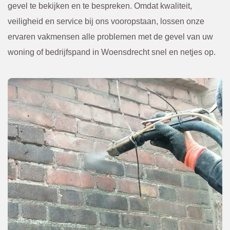
van te 
. 
gevel te bekijken en te bespreken. Omdat kwaliteit,
voren 
Kwam
veiligheid en service bij ons vooropstaan, lossen onze
overle
en. Of 
ervaren vakmensen alle problemen met de gevel van uw
gd en 
een 
woning of bedrijfspand in Woensdrecht snel en netjes op.
bevest
scheur 
igd via 
tegen 
de 
in de 
mail. 
gevel 
Ik raad 
die 
BBEC
van 
O 
bened
zeker 
en niet 
aan.
te zien 
was. 
Eerst 