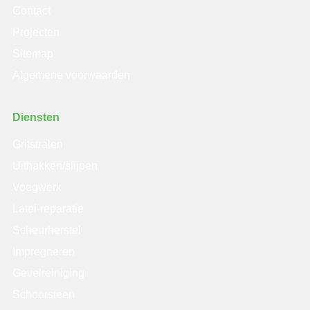
Contact
Projecten
Sitemap
Algemene voorwaarden
Diensten
Gritstralen
Uithakken/slijpen
Voegwerk
Latei-reparatie
Scheurherstel
Impregneren
Gevelreiniging
Schoorsteen