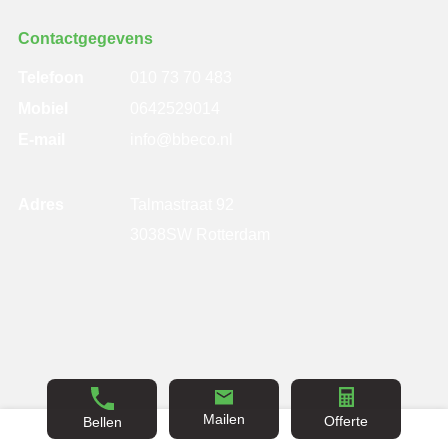
Contactgegevens
Telefoon
010 73 70 483
Mobiel
0642529014
E-mail
info@bbeco.nl
Adres
Talmastraat 92
3038SW Rotterdam
©
BBECO
| Beoordeling
door klanten:
4,6
/
5
|
2026
Geveltechniek
14
beoordelingen
Mailen
Offerte
Bellen