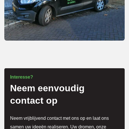
gedaa
n en 
alles 
weer 
schoo
n 
achter
gelate
n.
Interesse?
Neem eenvoudig
Korto
contact op
m erg 
tevred
en!
Neem vrijblijvend contact met ons op en laat ons
samen uw ideeën realiseren. Uw dromen, onze