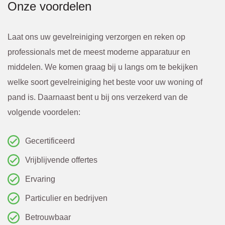
Onze voordelen
kosten 
hard 
werde
doorg
n altijd 
ewerkt
Laat ons uw gevelreiniging verzorgen en reken op
van te 
. 
professionals met de meest moderne apparatuur en
voren 
Kwam
middelen. We komen graag bij u langs om te bekijken
overle
en. Of 
welke soort gevelreiniging het beste voor uw woning of
gd en 
een 
pand is. Daarnaast bent u bij ons verzekerd van de
bevest
scheur 
volgende voordelen:
igd via 
tegen 
de 
in de 
Gecertificeerd
mail. 
gevel 
Vrijblijvende offertes
Ik raad 
die 
Ervaring
BBEC
van 
Particulier en bedrijven
O 
bened
zeker 
en niet 
Betrouwbaar