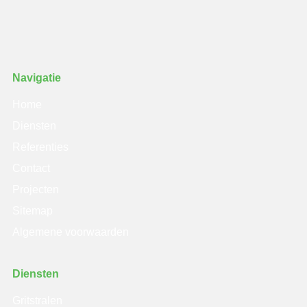
Navigatie
Home
Diensten
Referenties
Contact
Projecten
Sitemap
Algemene voorwaarden
Diensten
Gritstralen