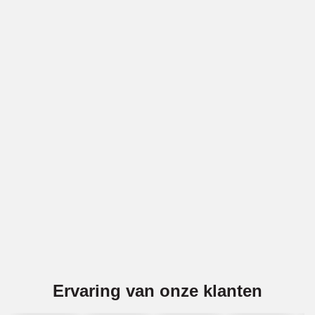
Vakwerk voor gevels in Voorschoten
BBECO Geveltechniek is specialist in alle soorten
gevelwerk in Voorschoten. Denk bijv. aan gevelreiniging
(ook gritstralen), voegwerk, gevelreparatie, latei-reparatie
en impregneren. Wij voeren deze diensten voor
gemetselde gevels en voor betonnen gevels uit in
Voorschoten.
Offerte aanvragen
Ervaring van onze klanten