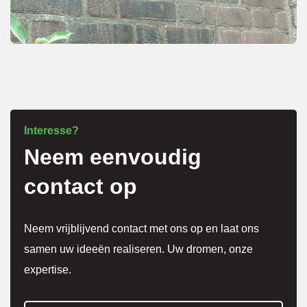
netjes 
overle
g over 
meer 
kosten
.
Interesse?
Neem eenvoudig
Het 
werk 
contact op
is 
super 
Neem vrijblijvend contact met ons op en laat ons
netjes 
samen uw ideeën realiseren. Uw dromen, onze
gedaa
expertise.
n en 
alles 