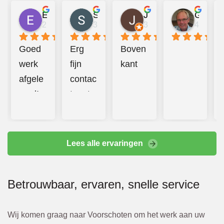
Emma Mulder
Sander Jongerius
Juan Taberner van der Kleij
Gerard van Halderen
2 jaar geleden
3 jaar geleden
3 jaar geleden
4 jaar g
Goed 
Erg 
Boven
werk 
fijn 
kant
afgele
contac
verd! 
t met 
Prettig 
Bbeco
contac
. 
t en 
Hebbe
Lees alle ervaringen
additio
n goed 
nele 
en 
Betrouwbaar, ervaren, snelle service
kosten 
hard 
werde
doorg
n altijd 
ewerkt
Wij komen graag naar Voorschoten om het werk aan uw