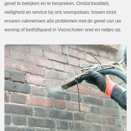
van te 
. 
gevel te bekijken en te bespreken. Omdat kwaliteit,
voren 
Kwam
veiligheid en service bij ons vooropstaan, lossen onze
overle
en. Of 
ervaren vakmensen alle problemen met de gevel van uw
gd en 
een 
woning of bedrijfspand in Voorschoten snel en netjes op.
bevest
scheur 
igd via 
tegen 
de 
in de 
mail. 
gevel 
Ik raad 
die 
BBEC
van 
O 
bened
zeker 
en niet 
aan.
te zien 
was. 
Eerst 