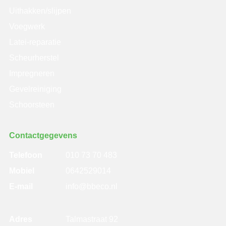
Uithakken/slijpen
Voegwerk
Latei-reparatie
Scheurherstel
Impregneren
Gevelreiniging
Schoorsteen
Contactgegevens
Telefoon
010 73 70 483
Mobiel
0642529014
E-mail
info@bbeco.nl
Adres
Talmastraat 92