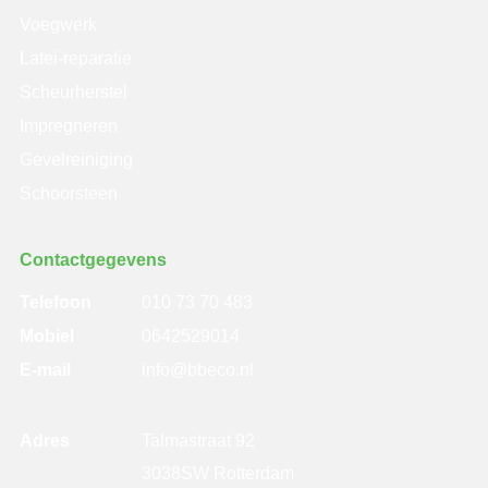
Voegwerk
Latei-reparatie
Scheurherstel
Impregneren
Gevelreiniging
Schoorsteen
Contactgegevens
Telefoon
010 73 70 483
Mobiel
0642529014
E-mail
info@bbeco.nl
Adres
Talmastraat 92
3038SW Rotterdam