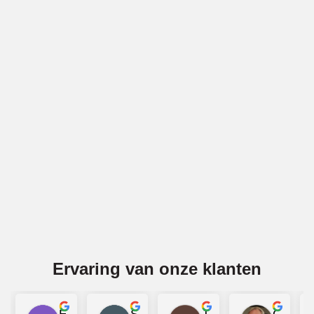
Vakwerk voor gevels in Tilburg
BBECO Geveltechniek is specialist in alle soorten
gevelwerk in Tilburg. Denk bijv. aan gevelreiniging (ook
gritstralen), voegwerk, gevelreparatie, latei-reparatie en
impregneren. Wij voeren deze diensten voor gemetselde
gevels en voor betonnen gevels uit in Tilburg.
Offerte aanvragen
Ervaring van onze klanten