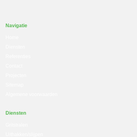
Navigatie
Home
Diensten
Referenties
Contact
Projecten
Sitemap
Algemene voorwaarden
Diensten
Gritstralen
Uithakken/slijpen