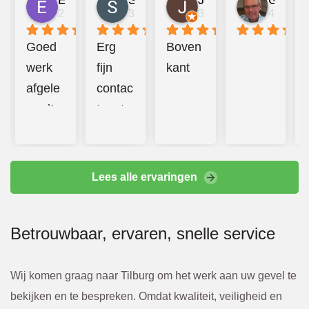
Emma Mulder
Sander Jongerius
Juan Taberner van der Kleij
Gerard van Halderen
2 jaar geleden
3 jaar geleden
3 jaar geleden
4 jaar g
Goed 
Erg 
Boven
werk 
fijn 
kant
afgele
contac
verd! 
t met 
Prettig 
Bbeco
contac
. 
t en 
Hebbe
Lees alle ervaringen
additio
n goed 
nele 
en 
Betrouwbaar, ervaren, snelle service
kosten 
hard 
werde
doorg
n altijd 
ewerkt
Wij komen graag naar Tilburg om het werk aan uw gevel te
van te 
. 
bekijken en te bespreken. Omdat kwaliteit, veiligheid en