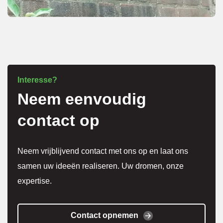
overle
g over 
meer 
kosten
.
Interesse?
Neem eenvoudig
Het 
werk 
contact op
is 
super 
Neem vrijblijvend contact met ons op en laat ons
netjes 
samen uw ideeën realiseren. Uw dromen, onze
gedaa
expertise.
n en 
alles 
weer 
Contact opnemen