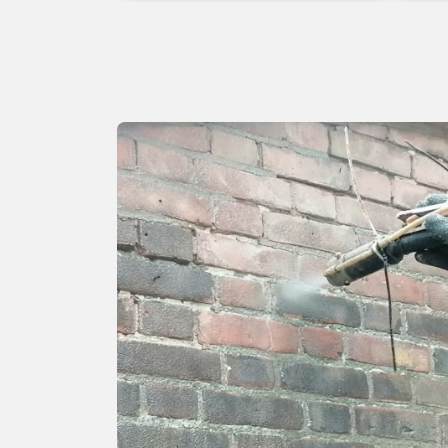
raad BBECO zeker aan.
te z
over
Het 
geda
sch
Kor