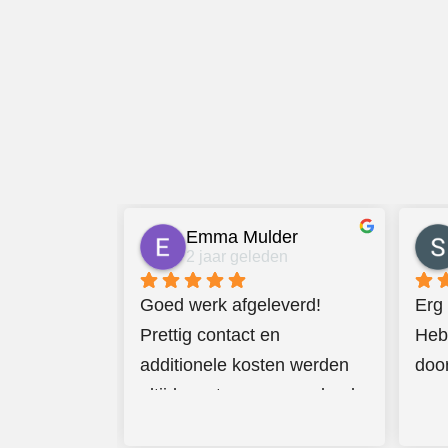
Emma Mulder
2 jaar geleden
Goed werk afgeleverd! 
Erg 
Prettig contact en 
Heb
additionele kosten werden 
doo
altijd van te voren overlegd 
een 
en bevestigd via de mail. Ik 
geve