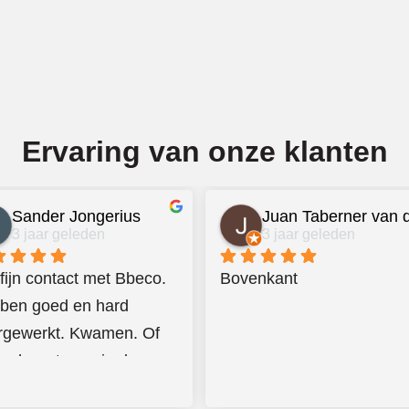
Ervaring van onze klanten
Sander Jongerius
3 jaar geleden
3 jaar geleden
fijn contact met Bbeco. 
Bovenkant
ben goed en hard 
rgewerkt. Kwamen. Of 
scheur tegen in de 
l die van beneden niet 