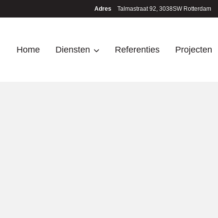
Adres
Talmastraat 92, 3038SW Rotterdam
Home
Diensten
Referenties
Projecten
ngen