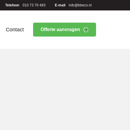
Telefoon
010 73 70 483
E-mail
info@bbeco.nl
Contact
Offerte aanvragen