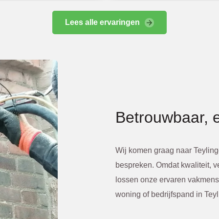
ien was. Eerst netjes 
leg over meer kosten.
Lees alle ervaringen
werk is super netjes 
an en alles weer 
oon achtergelaten.
tom erg tevreden!
Betrouwbaar, e
Wij komen graag naar Teyling
bespreken. Omdat kwaliteit, ve
lossen onze ervaren vakmens
woning of bedrijfspand in Teyl