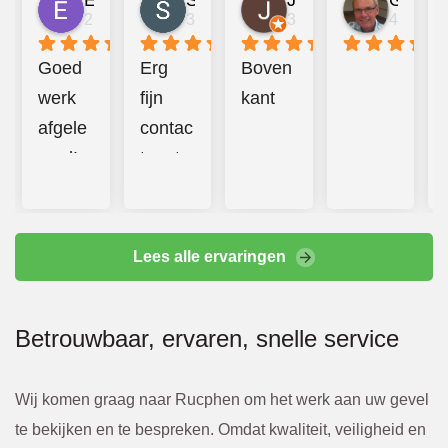
Emma Mulder
Sander Jongerius
Juan Taberner van der Kleij
Gerard van Halderen
2 jaar geleden
3 jaar geleden
3 jaar geleden
4 jaar g
Goed 
Erg 
Boven
werk 
fijn 
kant
afgele
contac
verd! 
t met 
Prettig 
Bbeco
contac
. 
t en 
Hebbe
Lees alle ervaringen
additio
n goed 
nele 
en 
Betrouwbaar, ervaren, snelle service
kosten 
hard 
werde
doorg
n altijd 
ewerkt
Wij komen graag naar Rucphen om het werk aan uw gevel
van te 
. 
te bekijken en te bespreken. Omdat kwaliteit, veiligheid en