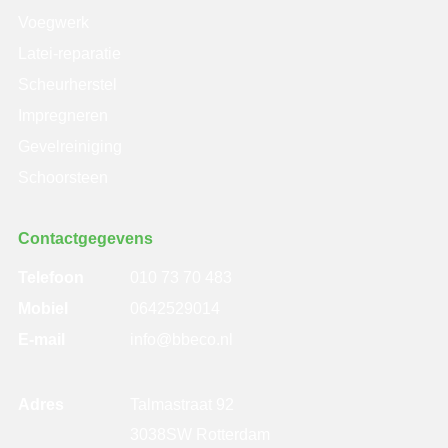
Voegwerk
Latei-reparatie
Scheurherstel
Impregneren
Gevelreiniging
Schoorsteen
Contactgegevens
Telefoon
010 73 70 483
Mobiel
0642529014
E-mail
info@bbeco.nl
Adres
Talmastraat 92
3038SW Rotterdam