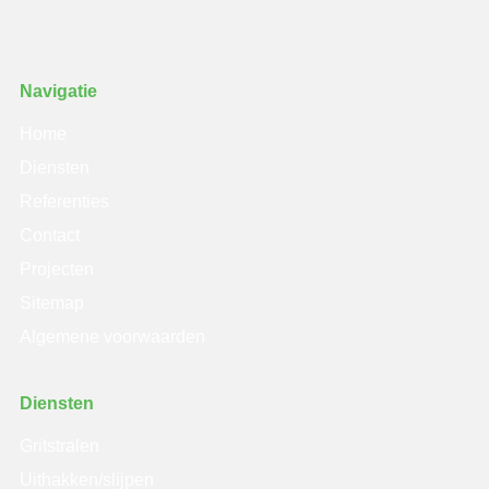
Navigatie
Home
Diensten
Referenties
Contact
Projecten
Sitemap
Algemene voorwaarden
Diensten
Gritstralen
Uithakken/slijpen