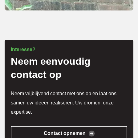
overle
g over 
meer 
kosten
.
Interesse?
Neem eenvoudig
Het 
werk 
contact op
is 
super 
Neem vrijblijvend contact met ons op en laat ons
netjes 
samen uw ideeën realiseren. Uw dromen, onze
gedaa
expertise.
n en 
alles 
weer 
Contact opnemen