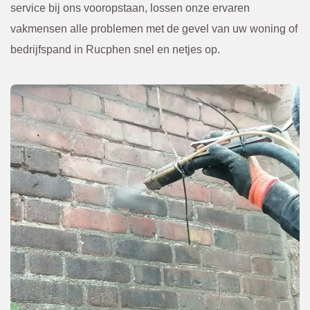
voren 
Kwam
service bij ons vooropstaan, lossen onze ervaren
overle
en. Of 
vakmensen alle problemen met de gevel van uw woning of
gd en 
een 
bedrijfspand in Rucphen snel en netjes op.
bevest
scheur 
igd via 
tegen 
de 
in de 
mail. 
gevel 
Ik raad 
die 
BBEC
van 
O 
bened
zeker 
en niet 
aan.
te zien 
was. 
Eerst 
netjes 