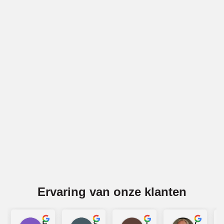
Vakwerk voor gevels in Rucphen
BBECO Geveltechniek is specialist in alle soorten
gevelwerk in Rucphen. Denk bijv. aan gevelreiniging (ook
gritstralen), voegwerk, gevelreparatie, latei-reparatie en
impregneren. Wij voeren deze diensten voor gemetselde
gevels en voor betonnen gevels uit in Rucphen.
Offerte aanvragen
Ervaring van onze klanten