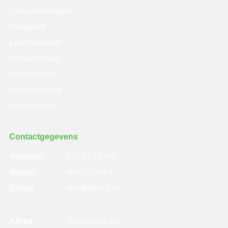
Uithakken/slijpen
Voegwerk
Latei-reparatie
Scheurherstel
Impregneren
Gevelreiniging
Schoorsteen
Contactgegevens
Telefoon
010 73 70 483
Mobiel
0642529014
E-mail
info@bbeco.nl
Adres
Talmastraat 92