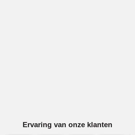
Vakwerk voor gevels in Ridderkerk
BBECO Geveltechniek is specialist in alle soorten
gevelwerk in Ridderkerk. Denk bijv. aan gevelreiniging
(ook gritstralen), voegwerk, gevelreparatie, latei-reparatie
en impregneren. Wij voeren deze diensten voor
gemetselde gevels en voor betonnen gevels uit in
Ridderkerk.
Offerte aanvragen
Ervaring van onze klanten