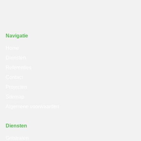
Navigatie
Home
Diensten
Referenties
Contact
Projecten
Sitemap
Algemene voorwaarden
Diensten
Gritstralen