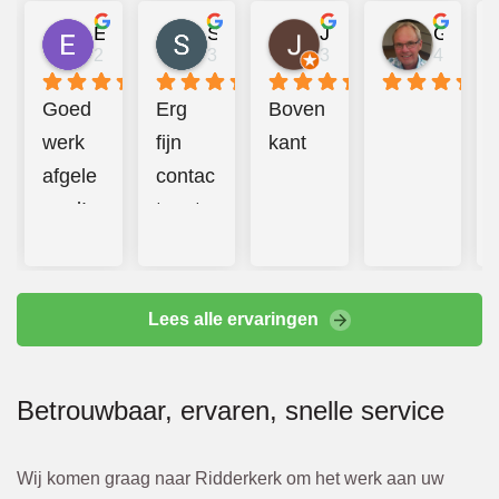
Emma Mulder
Sander Jongerius
Juan Taberner van der Kleij
Gerard van Halderen
2 jaar geleden
3 jaar geleden
3 jaar geleden
4 jaar g
Goed 
Erg 
Boven
werk 
fijn 
kant
afgele
contac
verd! 
t met 
Prettig 
Bbeco
contac
. 
t en 
Hebbe
Lees alle ervaringen
additio
n goed 
nele 
en 
Betrouwbaar, ervaren, snelle service
kosten 
hard 
werde
doorg
n altijd 
ewerkt
Wij komen graag naar Ridderkerk om het werk aan uw