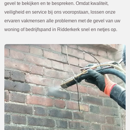
van te 
. 
gevel te bekijken en te bespreken. Omdat kwaliteit,
voren 
Kwam
veiligheid en service bij ons vooropstaan, lossen onze
overle
en. Of 
ervaren vakmensen alle problemen met de gevel van uw
gd en 
een 
woning of bedrijfspand in Ridderkerk snel en netjes op.
bevest
scheur 
igd via 
tegen 
de 
in de 
mail. 
gevel 
Ik raad 
die 
BBEC
van 
O 
bened
zeker 
en niet 
aan.
te zien 
was. 
Eerst 