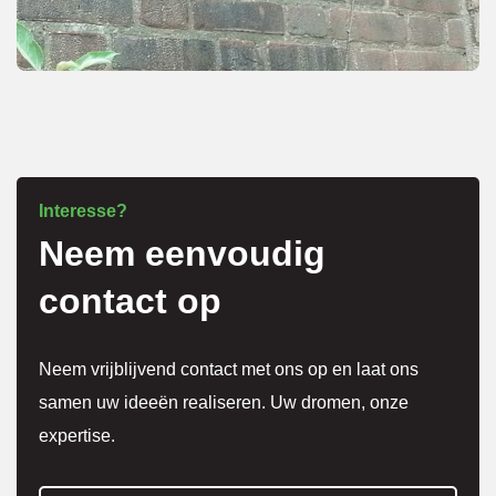
netjes 
overle
g over 
meer 
kosten
.
Interesse?
Neem eenvoudig
Het 
werk 
contact op
is 
super 
Neem vrijblijvend contact met ons op en laat ons
netjes 
samen uw ideeën realiseren. Uw dromen, onze
gedaa
expertise.
n en 
alles 