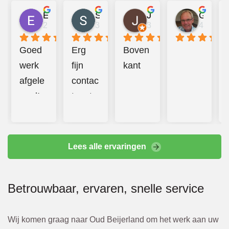
Emma Mulder
Sander Jongerius
Juan Taberner van der Kleij
Gerard van Halderen
2 jaar geleden
3 jaar geleden
3 jaar geleden
4 jaar g
Goed 
Erg 
Boven
werk 
fijn 
kant
afgele
contac
verd! 
t met 
Prettig 
Bbeco
contac
. 
t en 
Hebbe
Lees alle ervaringen
additio
n goed 
nele 
en 
Betrouwbaar, ervaren, snelle service
kosten 
hard 
werde
doorg
n altijd 
ewerkt
Wij komen graag naar Oud Beijerland om het werk aan uw