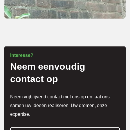
netjes 
overle
g over 
meer 
kosten
.
Interesse?
Neem eenvoudig
Het 
werk 
contact op
is 
super 
Neem vrijblijvend contact met ons op en laat ons
netjes 
samen uw ideeën realiseren. Uw dromen, onze
gedaa
expertise.
n en 
alles 