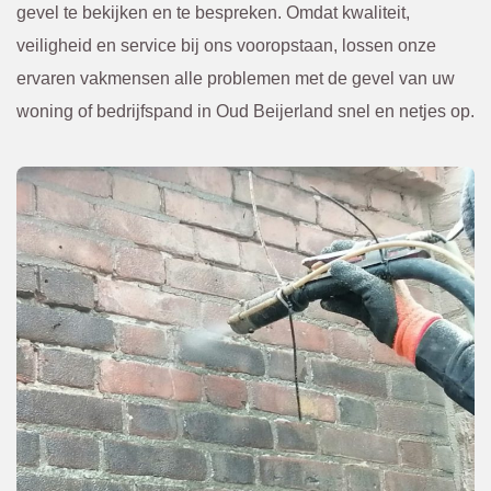
van te 
. 
gevel te bekijken en te bespreken. Omdat kwaliteit,
voren 
Kwam
veiligheid en service bij ons vooropstaan, lossen onze
overle
en. Of 
ervaren vakmensen alle problemen met de gevel van uw
gd en 
een 
woning of bedrijfspand in Oud Beijerland snel en netjes op.
bevest
scheur 
igd via 
tegen 
de 
in de 
mail. 
gevel 
Ik raad 
die 
BBEC
van 
O 
bened
zeker 
en niet 
aan.
te zien 
was. 
Eerst 