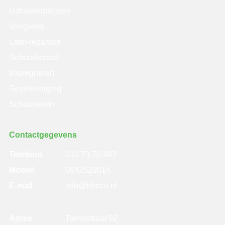
Uithakken/slijpen
Voegwerk
Latei-reparatie
Scheurherstel
Impregneren
Gevelreiniging
Schoorsteen
Contactgegevens
Telefoon
010 73 70 483
Mobiel
0642529014
E-mail
info@bbeco.nl
Adres
Talmastraat 92