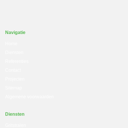
Navigatie
Home
Diensten
Referenties
Contact
Projecten
Sitemap
Algemene voorwaarden
Diensten
Gritstralen