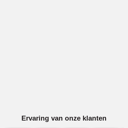
Vakwerk voor gevels in Oud Beijerland
BBECO Geveltechniek is specialist in alle soorten
gevelwerk in Oud Beijerland. Denk bijv. aan gevelreiniging
(ook gritstralen), voegwerk, gevelreparatie, latei-reparatie
en impregneren. Wij voeren deze diensten voor
gemetselde gevels en voor betonnen gevels uit in Oud
Beijerland.
Offerte aanvragen
Ervaring van onze klanten