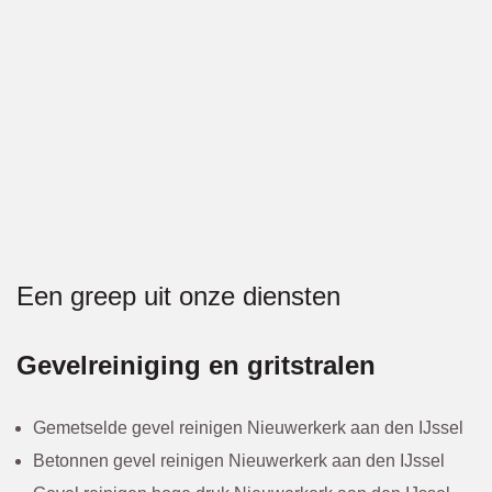
alles 
weer 
schoo
n 
achter
gelate
n.
Korto
Een greep uit onze diensten
m erg 
tevred
Gevelreiniging en gritstralen
en!
Gemetselde gevel reinigen Nieuwerkerk aan den IJssel
Betonnen gevel reinigen Nieuwerkerk aan den IJssel