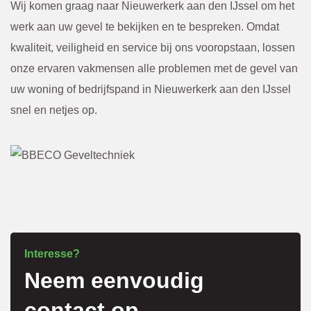
n altijd 
ewerkt
Wij komen graag naar Nieuwerkerk aan den IJssel om het
van te 
. 
werk aan uw gevel te bekijken en te bespreken. Omdat
voren 
Kwam
kwaliteit, veiligheid en service bij ons vooropstaan, lossen
overle
en. Of 
onze ervaren vakmensen alle problemen met de gevel van
gd en 
een 
uw woning of bedrijfspand in Nieuwerkerk aan den IJssel
bevest
scheur 
snel en netjes op.
igd via 
tegen 
de 
in de 
mail. 
gevel 
Ik raad 
die 
BBEC
van 
O 
bened
zeker 
en niet 
Interesse?
Neem eenvoudig
aan.
te zien 
was. 
contact op