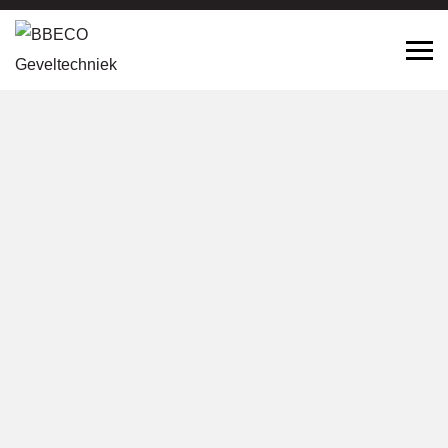
Geveltechniek Nieuwkerk aan den
IJssel