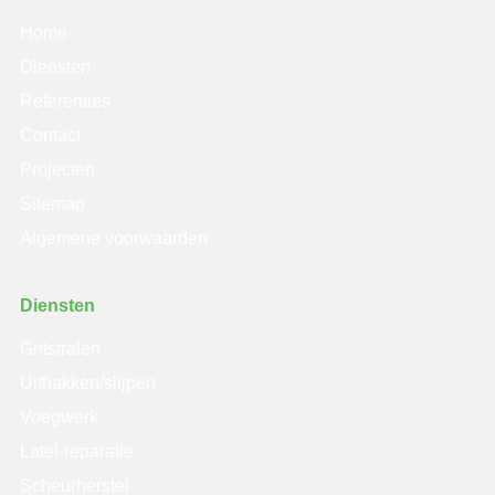
Home
Diensten
Referenties
Contact
Projecten
Sitemap
Algemene voorwaarden
Diensten
Gritstralen
Uithakken/slijpen
Voegwerk
Latei-reparatie
Scheurherstel