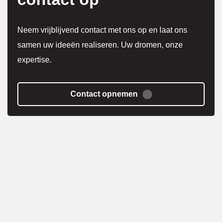
Eerst 
netjes 
Neem vrijblijvend contact met ons op en laat ons
overle
samen uw ideeën realiseren. Uw dromen, onze
g over 
expertise.
meer 
kosten
.
Contact opnemen
Het 
werk 
is 
super 
netjes 
gedaa
n en 