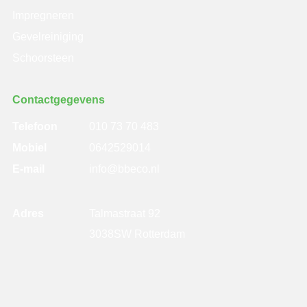
Impregneren
Gevelreiniging
Schoorsteen
Contactgegevens
Telefoon
010 73 70 483
Mobiel
0642529014
E-mail
info@bbeco.nl
Adres
Talmastraat 92
3038SW Rotterdam
©
BBECO
| Beoordeling
door klanten:
4,6
/
5
|
2026
Geveltechniek
14
beoordelingen