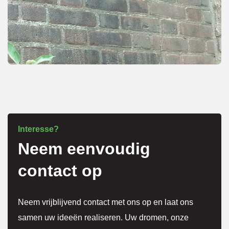
Eerst 
netjes 
overle
g over 
meer 
kosten
.
Het 
Interesse?
Neem eenvoudig
werk 
is 
contact op
super 
netjes 
Neem vrijblijvend contact met ons op en laat ons
gedaa
samen uw ideeën realiseren. Uw dromen, onze
n en 