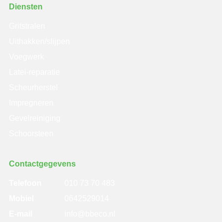
Diensten
Gritstralen
Uithakken/slijpen
Voegwerk
Latei-reparatie
Scheurherstel
Impregneren
Gevelreiniging
Schoorsteen
Contactgegevens
Telefoon
010 73 70 483
Mobiel
0642529014
E-mail
info@bbeco.nl