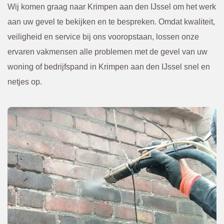
n altijd 
ewerkt
Wij komen graag naar Krimpen aan den IJssel om het werk
van te 
. 
aan uw gevel te bekijken en te bespreken. Omdat kwaliteit,
voren 
Kwam
veiligheid en service bij ons vooropstaan, lossen onze
overle
en. Of 
ervaren vakmensen alle problemen met de gevel van uw
gd en 
een 
woning of bedrijfspand in Krimpen aan den IJssel snel en
bevest
scheur 
netjes op.
igd via 
tegen 
de 
in de 
mail. 
gevel 
Ik raad 
die 
BBEC
van 
O 
bened
zeker 
en niet 
aan.
te zien 
was. 