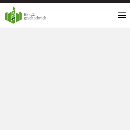
Geveltechniek Krimpen aan den
IJssel