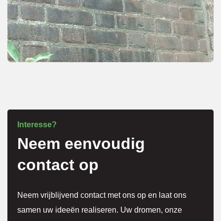
Eerst 
netjes 
overle
g over 
meer 
kosten
.
Het 
Interesse?
Neem eenvoudig
werk 
is 
contact op
super 
netjes 
Neem vrijblijvend contact met ons op en laat ons
gedaa
samen uw ideeën realiseren. Uw dromen, onze
n en 