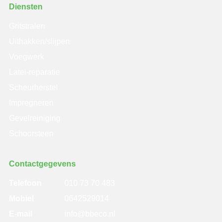
Diensten
Gritstralen
Uithakken/slijpen
Voegwerk
Latei-reparatie
Scheurherstel
Impregneren
Gevelreiniging
Schoorsteen
Contactgegevens
Telefoon
010 73 70 483
Mobiel
0642529014
E-mail
info@bbeco.nl