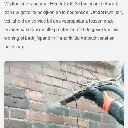
n altijd 
ewerkt
Wij komen graag naar Hendrik Ido Ambacht om het werk
van te 
. 
aan uw gevel te bekijken en te bespreken. Omdat kwaliteit,
voren 
Kwam
veiligheid en service bij ons vooropstaan, lossen onze
overle
en. Of 
ervaren vakmensen alle problemen met de gevel van uw
gd en 
een 
woning of bedrijfspand in Hendrik Ido Ambacht snel en
bevest
scheur 
netjes op.
igd via 
tegen 
de 
in de 
mail. 
gevel 
Ik raad 
die 
BBEC
van 
O 
bened
zeker 
en niet 
aan.
te zien 
was. 