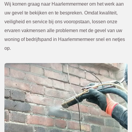
n altijd 
ewerkt
Wij komen graag naar Haarlemmermeer om het werk aan
van te 
. 
uw gevel te bekijken en te bespreken. Omdat kwaliteit,
voren 
Kwam
veiligheid en service bij ons vooropstaan, lossen onze
overle
en. Of 
ervaren vakmensen alle problemen met de gevel van uw
gd en 
een 
woning of bedrijfspand in Haarlemmermeer snel en netjes
bevest
scheur 
op.
igd via 
tegen 
de 
in de 
mail. 
gevel 
Ik raad 
die 
BBEC
van 
O 
bened
zeker 
en niet 
aan.
te zien 
was. 