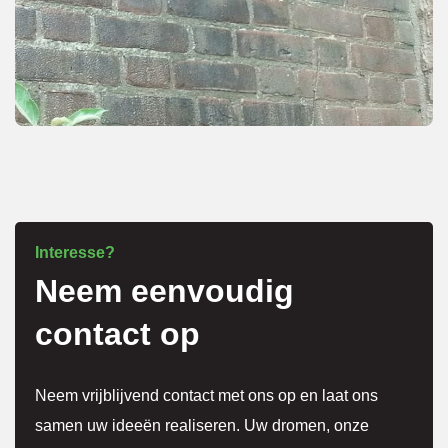
Eerst 
netjes 
overle
g over 
meer 
kosten
.
Het 
Interesse?
Neem eenvoudig
werk 
is 
contact op
super 
netjes 
Neem vrijblijvend contact met ons op en laat ons
gedaa
samen uw ideeën realiseren. Uw dromen, onze
n en 