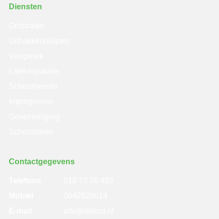
Diensten
Gritstralen
Uithakken/slijpen
Voegwerk
Latei-reparatie
Scheurherstel
Impregneren
Gevelreiniging
Schoorsteen
Contactgegevens
Telefoon
010 73 70 483
Mobiel
0642529014
E-mail
info@bbeco.nl