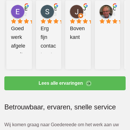
Emma Mulder
Sander Jongerius
Juan Taberner van der Kleij
Gerard van Halderen
2 jaar geleden
3 jaar geleden
3 jaar geleden
4 jaar g
Goed 
Erg 
Boven
werk 
fijn 
kant
afgele
contac
verd! 
t met 
Prettig 
Bbeco
contac
. 
t en 
Hebbe
Lees alle ervaringen
additio
n goed 
nele 
en 
Betrouwbaar, ervaren, snelle service
kosten 
hard 
werde
doorg
n altijd 
ewerkt
Wij komen graag naar Goedereede om het werk aan uw