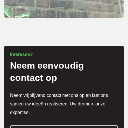
netjes 
overle
g over 
meer 
kosten
.
Interesse?
Neem eenvoudig
Het 
werk 
contact op
is 
super 
Neem vrijblijvend contact met ons op en laat ons
netjes 
samen uw ideeën realiseren. Uw dromen, onze
gedaa
expertise.
n en 
alles 