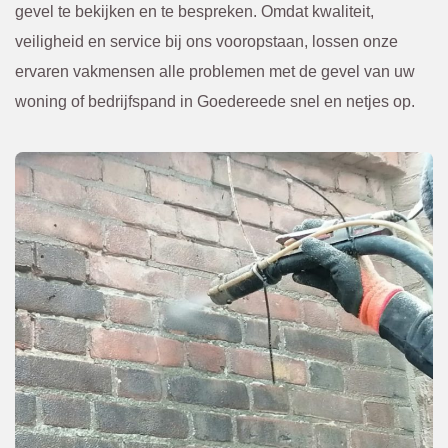
van te 
. 
gevel te bekijken en te bespreken. Omdat kwaliteit,
voren 
Kwam
veiligheid en service bij ons vooropstaan, lossen onze
overle
en. Of 
ervaren vakmensen alle problemen met de gevel van uw
gd en 
een 
woning of bedrijfspand in Goedereede snel en netjes op.
bevest
scheur 
igd via 
tegen 
de 
in de 
mail. 
gevel 
Ik raad 
die 
BBEC
van 
O 
bened
zeker 
en niet 
aan.
te zien 
was. 
Eerst 