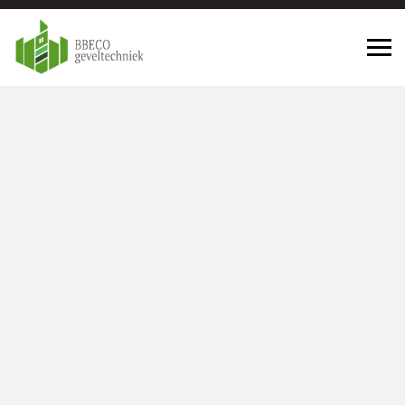
Geveltechniek Goedereede