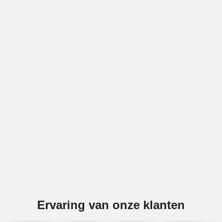
Vakwerk voor gevels in Goedereede
BBECO Geveltechniek is specialist in alle soorten
gevelwerk in Goedereede. Denk bijv. aan gevelreiniging
(ook gritstralen), voegwerk, gevelreparatie, latei-reparatie
en impregneren. Wij voeren deze diensten voor
gemetselde gevels en voor betonnen gevels uit in
Goedereede.
Offerte aanvragen
Ervaring van onze klanten