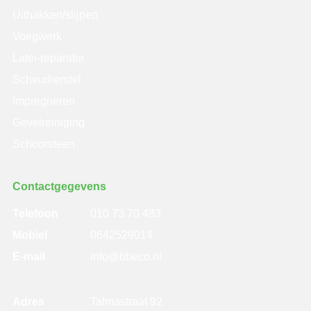
Uithakken/slijpen
Voegwerk
Latei-reparatie
Scheurherstel
Impregneren
Gevelreiniging
Schoorsteen
Contactgegevens
Telefoon
010 73 70 483
Mobiel
0642529014
E-mail
info@bbeco.nl
Adres
Talmastraat 92