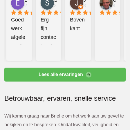
Emma Mulder
Sander Jongerius
Juan Taberner van der Kleij
Gerard van Halderen
2 jaar geleden
3 jaar geleden
3 jaar geleden
4 jaar g
Goed 
Erg 
Boven
werk 
fijn 
kant
afgele
contac
verd! 
t met 
Prettig 
Bbeco
contac
. 
t en 
Hebbe
Lees alle ervaringen
additio
n goed 
nele 
en 
Betrouwbaar, ervaren, snelle service
kosten 
hard 
werde
doorg
n altijd 
ewerkt
Wij komen graag naar Brielle om het werk aan uw gevel te
van te 
. 
bekijken en te bespreken. Omdat kwaliteit, veiligheid en