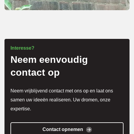
overle
g over 
meer 
kosten
.
Interesse?
Neem eenvoudig
Het 
werk 
contact op
is 
super 
Neem vrijblijvend contact met ons op en laat ons
netjes 
samen uw ideeën realiseren. Uw dromen, onze
gedaa
expertise.
n en 
alles 
weer 
Contact opnemen