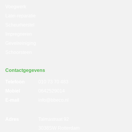
Voegwerk
Latei-reparatie
Scheurherstel
Impregneren
Gevelreiniging
Schoorsteen
Contactgegevens
Telefoon
010 73 70 483
Mobiel
0642529014
E-mail
info@bbeco.nl
Adres
Talmastraat 92
3038SW Rotterdam