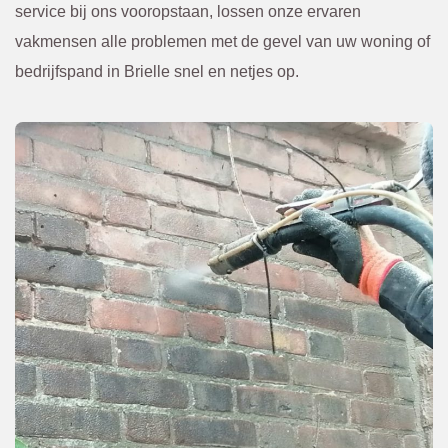
voren 
Kwam
service bij ons vooropstaan, lossen onze ervaren
overle
en. Of 
vakmensen alle problemen met de gevel van uw woning of
gd en 
een 
bedrijfspand in Brielle snel en netjes op.
bevest
scheur 
igd via 
tegen 
de 
in de 
mail. 
gevel 
Ik raad 
die 
BBEC
van 
O 
bened
zeker 
en niet 
aan.
te zien 
was. 
Eerst 
netjes 