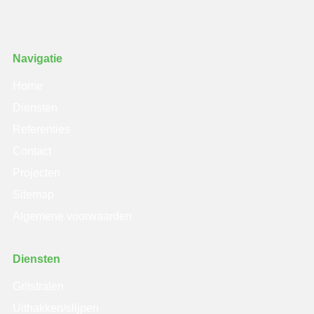
Navigatie
Home
Diensten
Referenties
Contact
Projecten
Sitemap
Algemene voorwaarden
Diensten
Gritstralen
Uithakken/slijpen