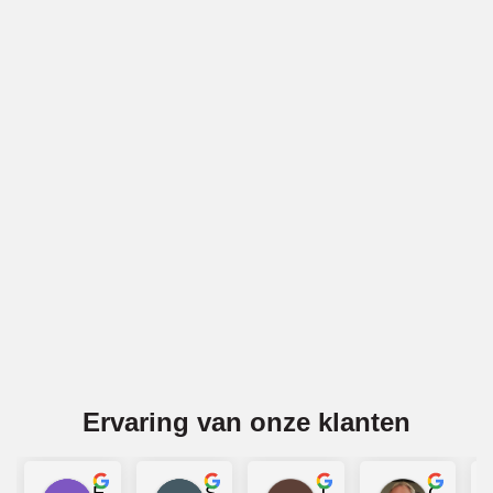
Vakwerk voor gevels in Brielle
BBECO Geveltechniek is specialist in alle soorten
gevelwerk in Brielle. Denk bijv. aan gevelreiniging (ook
gritstralen), voegwerk, gevelreparatie, latei-reparatie en
impregneren. Wij voeren deze diensten voor gemetselde
gevels en voor betonnen gevels uit in Brielle.
Offerte aanvragen
Ervaring van onze klanten