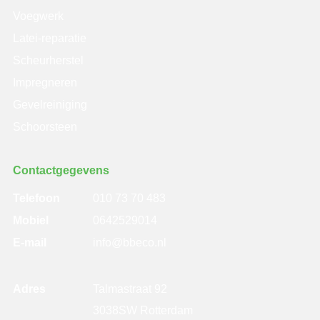
Voegwerk
Latei-reparatie
Scheurherstel
Impregneren
Gevelreiniging
Schoorsteen
Contactgegevens
Telefoon
010 73 70 483
Mobiel
0642529014
E-mail
info@bbeco.nl
Adres
Talmastraat 92
3038SW Rotterdam