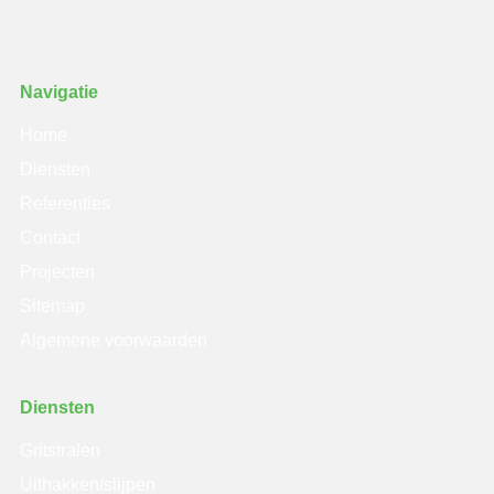
Navigatie
Home
Diensten
Referenties
Contact
Projecten
Sitemap
Algemene voorwaarden
Diensten
Gritstralen
Uithakken/slijpen