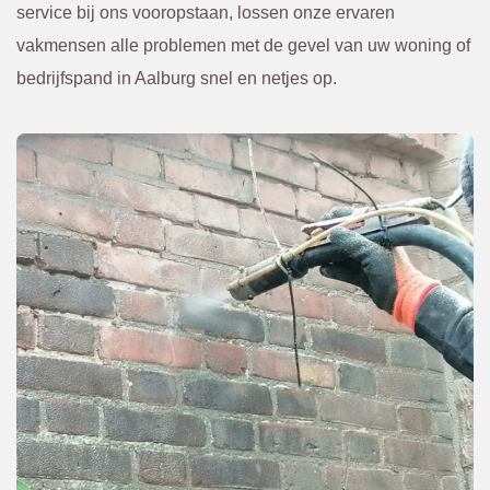
voren 
Kwam
service bij ons vooropstaan, lossen onze ervaren
overle
en. Of 
vakmensen alle problemen met de gevel van uw woning of
gd en 
een 
bedrijfspand in Aalburg snel en netjes op.
bevest
scheur 
igd via 
tegen 
de 
in de 
mail. 
gevel 
Ik raad 
die 
BBEC
van 
O 
bened
zeker 
en niet 
aan.
te zien 
was. 
Eerst 
netjes 