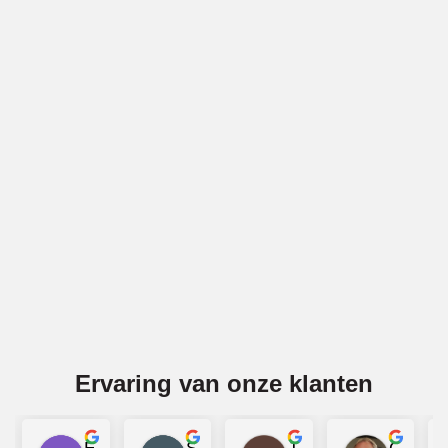
Vakwerk voor gevels in Aalburg
BBECO Geveltechniek is specialist in alle soorten
gevelwerk in Aalburg. Denk bijv. aan gevelreiniging (ook
gritstralen), voegwerk, gevelreparatie, latei-reparatie en
impregneren. Wij voeren deze diensten voor gemetselde
gevels en voor betonnen gevels uit in Aalburg.
Offerte aanvragen
Ervaring van onze klanten