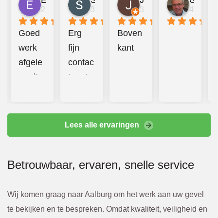
Emma Mulder
Sander Jongerius
Juan Taberner van der Kleij
Gerard van Halderen
2 jaar geleden
3 jaar geleden
3 jaar geleden
4 jaar g
Goed 
Erg 
Boven
werk 
fijn 
kant
afgele
contac
verd! 
t met 
Prettig 
Bbeco
contac
. 
t en 
Hebbe
Lees alle ervaringen
additio
n goed 
nele 
en 
Betrouwbaar, ervaren, snelle service
kosten 
hard 
werde
doorg
n altijd 
ewerkt
Wij komen graag naar Aalburg om het werk aan uw gevel
van te 
. 
te bekijken en te bespreken. Omdat kwaliteit, veiligheid en