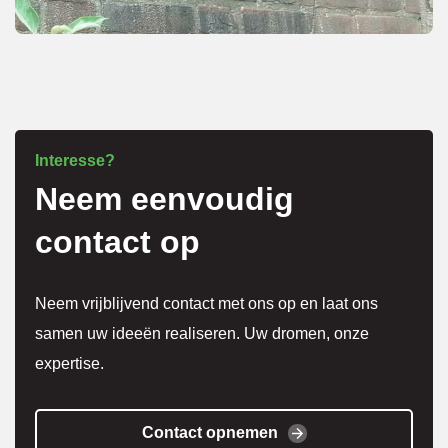
overle
g over 
meer 
kosten
.
Interesse?
Neem eenvoudig
Het 
werk 
contact op
is 
super 
Neem vrijblijvend contact met ons op en laat ons
netjes 
samen uw ideeën realiseren. Uw dromen, onze
gedaa
expertise.
n en 
alles 
weer 
Contact opnemen