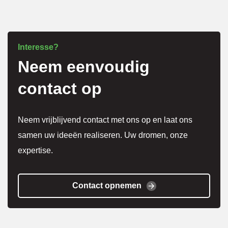
gedaa
n en 
alles 
Interesse?
weer 
Neem eenvoudig
schoo
n 
contact op
achter
gelate
Neem vrijblijvend contact met ons op en laat ons
n.
samen uw ideeën realiseren. Uw dromen, onze
expertise.
Korto
m erg 
Contact opnemen
tevred
en!