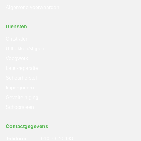
Algemene voorwaarden
Diensten
Gritstralen
Uithakken/slijpen
Voegwerk
Latei-reparatie
Scheurherstel
Impregneren
Gevelreiniging
Schoorsteen
Contactgegevens
Telefoon
010 73 70 483