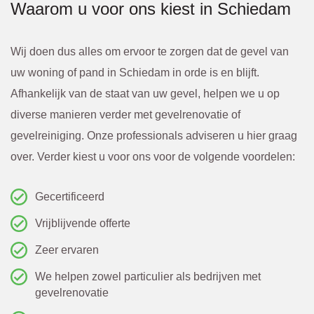
Waarom u voor ons kiest in Schiedam
kosten 
hard 
werde
doorg
n altijd 
ewerkt
Wij doen dus alles om ervoor te zorgen dat de gevel van
van te 
. 
uw woning of pand in Schiedam in orde is en blijft.
voren 
Kwam
Afhankelijk van de staat van uw gevel, helpen we u op
overle
en. Of 
diverse manieren verder met gevelrenovatie of
gd en 
een 
gevelreiniging. Onze professionals adviseren u hier graag
bevest
scheur 
over. Verder kiest u voor ons voor de volgende voordelen:
igd via 
tegen 
de 
in de 
Gecertificeerd
mail. 
gevel 
Vrijblijvende offerte
Ik raad 
die 
Zeer ervaren
BBEC
van 
We helpen zowel particulier als bedrijven met
O 
bened
gevelrenovatie
zeker 
en niet 