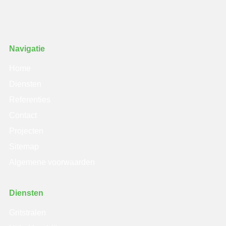
Navigatie
Home
Diensten
Referenties
Contact
Projecten
Sitemap
Algemene voorwaarden
Diensten
Gritstralen