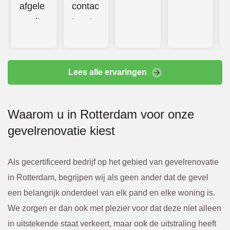
afgele
contac
verd! 
t met 
Prettig 
Bbeco
contac
. 
t en 
Hebbe
Lees alle ervaringen
additio
n goed 
nele 
en 
Waarom u in Rotterdam voor onze
kosten 
hard 
gevelrenovatie kiest
werde
doorg
n altijd 
ewerkt
van te 
. 
Als gecertificeerd bedrijf op het gebied van gevelrenovatie
voren 
Kwam
in Rotterdam, begrijpen wij als geen ander dat de gevel
overle
en. Of 
een belangrijk onderdeel van elk pand en elke woning is.
gd en 
een 
We zorgen er dan ook met plezier voor dat deze niet alleen
bevest
scheur 
in uitstekende staat verkeert, maar ook de uitstraling heeft