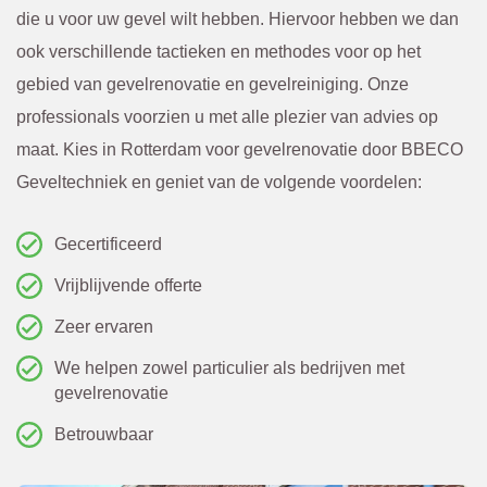
igd via 
tegen 
die u voor uw gevel wilt hebben. Hiervoor hebben we dan
de 
in de 
ook verschillende tactieken en methodes voor op het
mail. 
gevel 
gebied van gevelrenovatie en gevelreiniging. Onze
Ik raad 
die 
professionals voorzien u met alle plezier van advies op
BBEC
van 
maat. Kies in Rotterdam voor gevelrenovatie door BBECO
O 
bened
Geveltechniek en geniet van de volgende voordelen:
zeker 
en niet 
aan.
te zien 
Gecertificeerd
was. 
Vrijblijvende offerte
Eerst 
Zeer ervaren
netjes 
We helpen zowel particulier als bedrijven met
overle
gevelrenovatie
g over 
Betrouwbaar
meer 
kosten