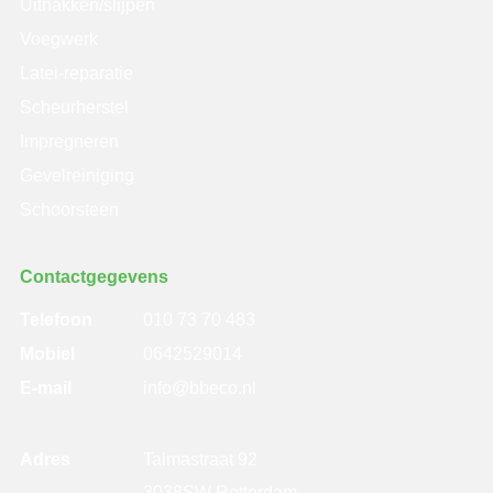
Uithakken/slijpen
Voegwerk
Latei-reparatie
Scheurherstel
Impregneren
Gevelreiniging
Schoorsteen
Contactgegevens
Telefoon
010 73 70 483
Mobiel
0642529014
E-mail
info@bbeco.nl
Adres
Talmastraat 92
3038SW Rotterdam