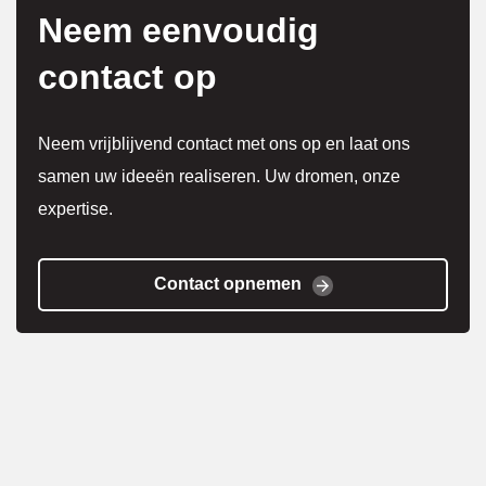
n.
Neem eenvoudig
contact op
Korto
m erg 
Neem vrijblijvend contact met ons op en laat ons
tevred
samen uw ideeën realiseren. Uw dromen, onze
en!
expertise.
Contact opnemen